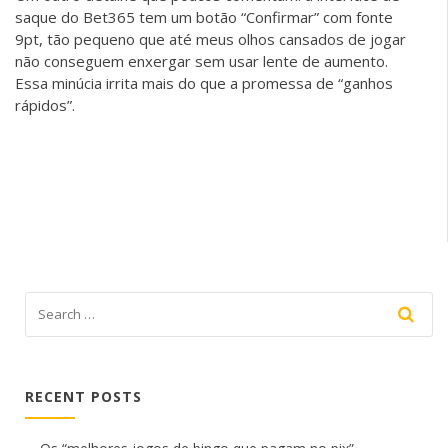
saque do Bet365 tem um botão “Confirmar” com fonte
9pt, tão pequeno que até meus olhos cansados de jogar
não conseguem enxergar sem usar lente de aumento.
Essa minúcia irrita mais do que a promessa de “ganhos
rápidos”.
RECENT POSTS