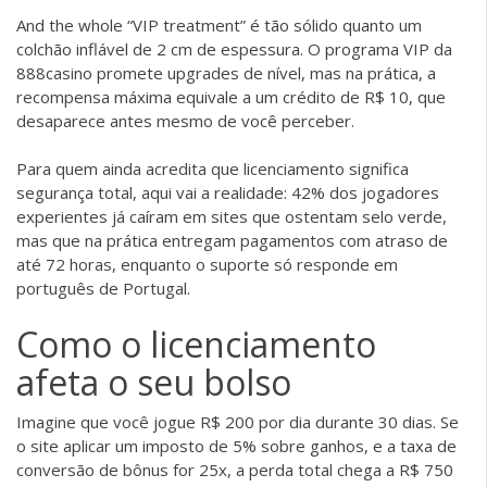
And the whole “VIP treatment” é tão sólido quanto um
colchão inflável de 2 cm de espessura. O programa VIP da
888casino promete upgrades de nível, mas na prática, a
recompensa máxima equivale a um crédito de R$ 10, que
desaparece antes mesmo de você perceber.
Para quem ainda acredita que licenciamento significa
segurança total, aqui vai a realidade: 42% dos jogadores
experientes já caíram em sites que ostentam selo verde,
mas que na prática entregam pagamentos com atraso de
até 72 horas, enquanto o suporte só responde em
português de Portugal.
Como o licenciamento
afeta o seu bolso
Imagine que você jogue R$ 200 por dia durante 30 dias. Se
o site aplicar um imposto de 5% sobre ganhos, e a taxa de
conversão de bônus for 25x, a perda total chega a R$ 750