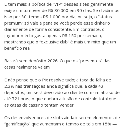
E tem mais: a política de “VIP” desses sites geralmente
exige um turnover de R$ 30.000 em 30 dias. Se dividirmos
isso por 30, temos R$ 1.000 por dia, ou seja, o “status
premium” só vale a pena se você perde esse dinheiro
diariamente de forma consistente. Em contraste, o
jogador médio gasta apenas R$ 150 por semana,
mostrando que o “exclusive club” é mais um mito que um
benefício real.
Bacará sem depósito 2026: O que os “presentes” das
casas realmente valem
E não pense que o Pix resolve tudo; a taxa de falha de
2,3% nas transações ainda significa que, a cada 43
depósitos, um será devolvido ao cliente com um atraso de
até 72 horas, o que quebra a ilusão de controle total que
as casas de cassino tentam vender.
Os desenvolvedores de slots ainda inserem elementos de
“gamificação” que aumentam o tempo de tela em 15% —