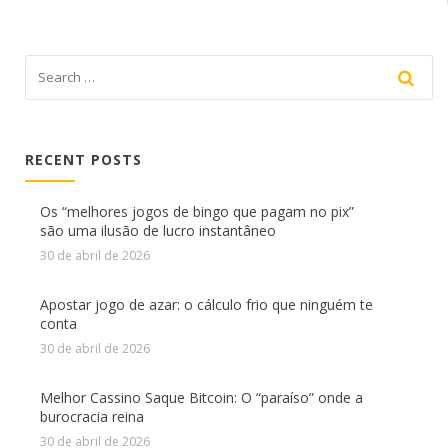
RECENT POSTS
Os “melhores jogos de bingo que pagam no pix”
são uma ilusão de lucro instantâneo
30 de abril de 2026
Apostar jogo de azar: o cálculo frio que ninguém te
conta
30 de abril de 2026
Melhor Cassino Saque Bitcoin: O “paraíso” onde a
burocracia reina
30 de abril de 2026