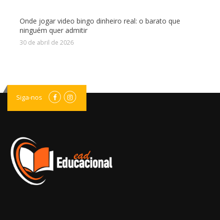
Onde jogar video bingo dinheiro real: o barato que
ninguém quer admitir
30 de abril de 2026
Siga-nos