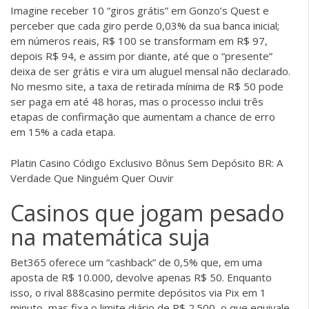
Imagine receber 10 “giros grátis” em Gonzo’s Quest e
perceber que cada giro perde 0,03% da sua banca inicial;
em números reais, R$ 100 se transformam em R$ 97,
depois R$ 94, e assim por diante, até que o “presente”
deixa de ser grátis e vira um aluguel mensal não declarado.
No mesmo site, a taxa de retirada mínima de R$ 50 pode
ser paga em até 48 horas, mas o processo inclui três
etapas de confirmação que aumentam a chance de erro
em 15% a cada etapa.
Platin Casino Código Exclusivo Bônus Sem Depósito BR: A
Verdade Que Ninguém Quer Ouvir
Casinos que jogam pesado
na matemática suja
Bet365 oferece um “cashback” de 0,5% que, em uma
aposta de R$ 10.000, devolve apenas R$ 50. Enquanto
isso, o rival 888casino permite depósitos via Pix em 1
minuto, mas fixa o limite diário de R$ 2.500, o que equivale