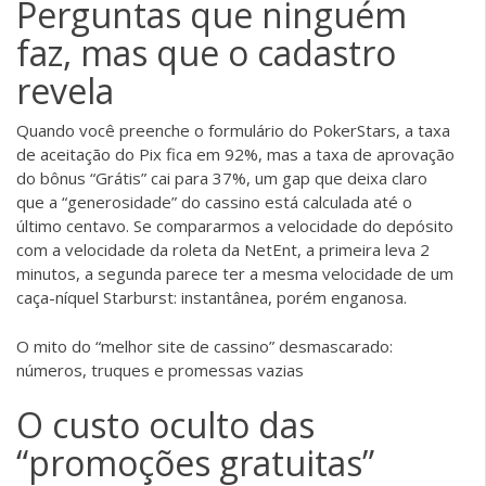
Perguntas que ninguém
faz, mas que o cadastro
revela
Quando você preenche o formulário do PokerStars, a taxa
de aceitação do Pix fica em 92%, mas a taxa de aprovação
do bônus “Grátis” cai para 37%, um gap que deixa claro
que a “generosidade” do cassino está calculada até o
último centavo. Se compararmos a velocidade do depósito
com a velocidade da roleta da NetEnt, a primeira leva 2
minutos, a segunda parece ter a mesma velocidade de um
caça-níquel Starburst: instantânea, porém enganosa.
O mito do “melhor site de cassino” desmascarado:
números, truques e promessas vazias
O custo oculto das
“promoções gratuitas”