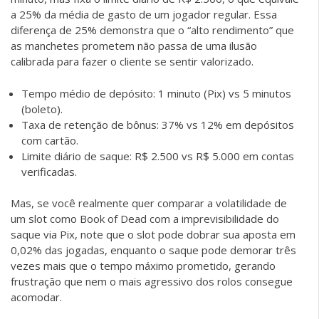
a 25% da média de gasto de um jogador regular. Essa
diferença de 25% demonstra que o “alto rendimento” que
as manchetes prometem não passa de uma ilusão
calibrada para fazer o cliente se sentir valorizado.
Tempo médio de depósito: 1 minuto (Pix) vs 5 minutos
(boleto).
Taxa de retenção de bônus: 37% vs 12% em depósitos
com cartão.
Limite diário de saque: R$ 2.500 vs R$ 5.000 em contas
verificadas.
Mas, se você realmente quer comparar a volatilidade de
um slot como Book of Dead com a imprevisibilidade do
saque via Pix, note que o slot pode dobrar sua aposta em
0,02% das jogadas, enquanto o saque pode demorar três
vezes mais que o tempo máximo prometido, gerando
frustração que nem o mais agressivo dos rolos consegue
acomodar.