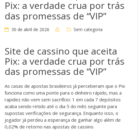
Pix: a verdade crua por trás
das promessas de “VIP”
30 de abril de 2026
Sem categoria
Site de cassino que aceita
Pix: a verdade crua por trás
das promessas de “VIP”
As casas de apostas brasileiros já perceberam que o Pix
funciona como uma ponte para o dinheiro rápido, mas a
rapidez não vem sem sacrifício: 1 em cada 7 depósitos
acaba sendo retido até o dia 5 do mês seguinte para
supostas verificações de segurança. Enquanto isso, o
jogador já perdeu a esperança de ganhar algo além de
0,02% de retorno nas apostas de cassino.