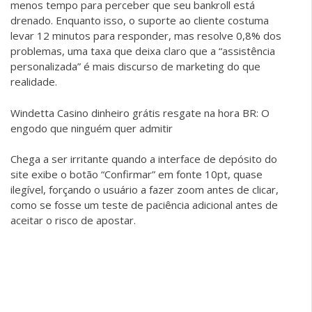
menos tempo para perceber que seu bankroll está
drenado. Enquanto isso, o suporte ao cliente costuma
levar 12 minutos para responder, mas resolve 0,8% dos
problemas, uma taxa que deixa claro que a “assistência
personalizada” é mais discurso de marketing do que
realidade.
Windetta Casino dinheiro grátis resgate na hora BR: O
engodo que ninguém quer admitir
Chega a ser irritante quando a interface de depósito do
site exibe o botão “Confirmar” em fonte 10pt, quase
ilegível, forçando o usuário a fazer zoom antes de clicar,
como se fosse um teste de paciência adicional antes de
aceitar o risco de apostar.