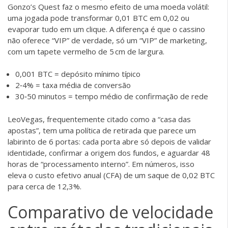
Gonzo’s Quest faz o mesmo efeito de uma moeda volátil:
uma jogada pode transformar 0,01 BTC em 0,02 ou
evaporar tudo em um clique. A diferença é que o cassino
não oferece “VIP” de verdade, só um “VIP” de marketing,
com um tapete vermelho de 5 cm de largura.
0,001 BTC = depósito mínimo típico
2‑4% = taxa média de conversão
30‑50 minutos = tempo médio de confirmação de rede
LeoVegas, frequentemente citado como a “casa das
apostas”, tem uma política de retirada que parece um
labirinto de 6 portas: cada porta abre só depois de validar
identidade, confirmar a origem dos fundos, e aguardar 48
horas de “processamento interno”. Em números, isso
eleva o custo efetivo anual (CFA) de um saque de 0,02 BTC
para cerca de 12,3%.
Comparativo de velocidade