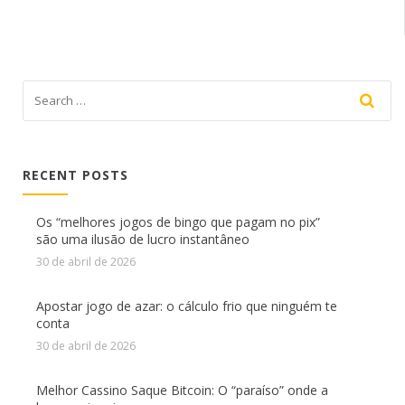
RECENT POSTS
Os “melhores jogos de bingo que pagam no pix”
são uma ilusão de lucro instantâneo
30 de abril de 2026
Apostar jogo de azar: o cálculo frio que ninguém te
conta
30 de abril de 2026
Melhor Cassino Saque Bitcoin: O “paraíso” onde a