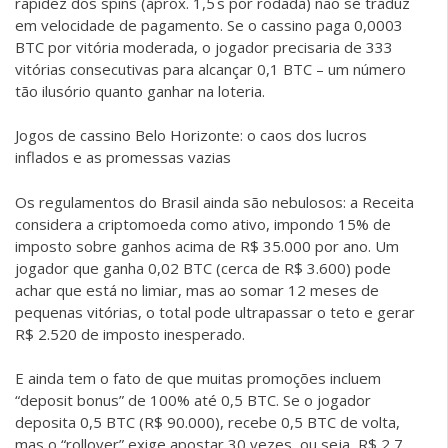
rapidez dos spins (aprox. 1,5 s por rodada) não se traduz
em velocidade de pagamento. Se o cassino paga 0,0003
BTC por vitória moderada, o jogador precisaria de 333
vitórias consecutivas para alcançar 0,1 BTC – um número
tão ilusório quanto ganhar na loteria.
Jogos de cassino Belo Horizonte: o caos dos lucros
inflados e as promessas vazias
Os regulamentos do Brasil ainda são nebulosos: a Receita
considera a criptomoeda como ativo, impondo 15% de
imposto sobre ganhos acima de R$ 35.000 por ano. Um
jogador que ganha 0,02 BTC (cerca de R$ 3.600) pode
achar que está no limiar, mas ao somar 12 meses de
pequenas vitórias, o total pode ultrapassar o teto e gerar
R$ 2.520 de imposto inesperado.
E ainda tem o fato de que muitas promoções incluem
“deposit bonus” de 100% até 0,5 BTC. Se o jogador
deposita 0,5 BTC (R$ 90.000), recebe 0,5 BTC de volta,
mas o “rollover” exige apostar 30 vezes, ou seja, R$ 2,7