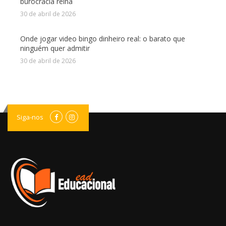
burocracia reina
30 de abril de 2026
Onde jogar video bingo dinheiro real: o barato que
ninguém quer admitir
30 de abril de 2026
Siga-nos