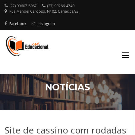
Skip
(27) 99607-6967
(27) 99766-4749
to
Rua Manoel Cardoso, Nº 02, Cariacica/ES
content
Facebook
Instagram
EDUCAÇÃO A
DISTÂNCIA – EAD
EDUCACIONAL
NOTÍCIAS
Site de cassino com rodadas