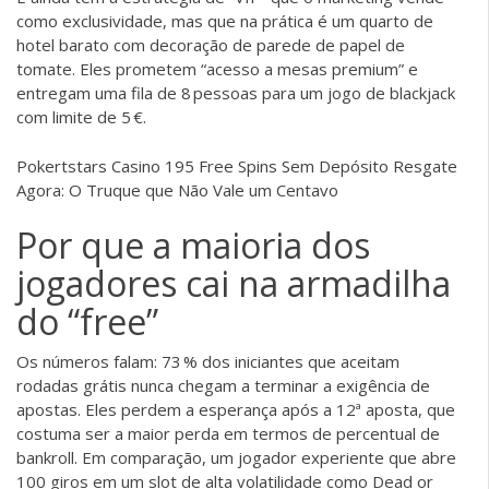
como exclusividade, mas que na prática é um quarto de
hotel barato com decoração de parede de papel de
tomate. Eles prometem “acesso a mesas premium” e
entregam uma fila de 8 pessoas para um jogo de blackjack
com limite de 5 €.
Pokertstars Casino 195 Free Spins Sem Depósito Resgate
Agora: O Truque que Não Vale um Centavo
Por que a maioria dos
jogadores cai na armadilha
do “free”
Os números falam: 73 % dos iniciantes que aceitam
rodadas grátis nunca chegam a terminar a exigência de
apostas. Eles perdem a esperança após a 12ª aposta, que
costuma ser a maior perda em termos de percentual de
bankroll. Em comparação, um jogador experiente que abre
100 giros em um slot de alta volatilidade como Dead or