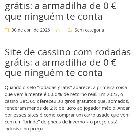
grátis: a armadilha de 0 €
que ninguém te conta
30 de abril de 2026
Sem categoria
Site de cassino com rodadas
grátis: a armadilha de 0 €
que ninguém te conta
Quando o selo “rodadas grátis” aparece, a primeira coisa
que vem à mente é 0,00 % de retorno real. Em 2023, o
casino Bet365 ofereceu 30 giros gratuitos que, somados,
renderam menos de 2 % de lucro ao jogador médio. Andar
por esses sites é como comprar um carro usado que vem
com um “brinde” de pneus de inverno – o preço está
inclusive no preço.