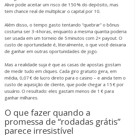
Alive pode aceitar um risco de 150 % do depósito, mas
tem chance real de multiplicar o capital por 10.
Além disso, o tempo gasto tentando “quebrar” o bônus
costuma ser 3‑4 horas, enquanto a mesma quantia poderia
ser usada em um torneio de 5 minutos com 2× payout. O
custo de oportunidade é, literalmente, o que você deixaria
de ganhar em outras oportunidades de jogo.
Mas a realidade suja é que as casas de apostas gostam
de medir tudo em cliques. Cada giro gratuito gera, em
média, 0,07 € de lucro direto para o casino – e ainda tem o
custo de aquisição de cliente, que pode chegar a 15 € por
usuário. O resultado: eles gastam menos de 1 € para
ganhar milhares.
O que fazer quando a
promessa de “rodadas grátis”
parece irresistível