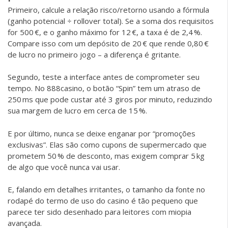
Primeiro, calcule a relação risco/retorno usando a fórmula
(ganho potencial ÷ rollover total). Se a soma dos requisitos
for 500 €, e o ganho máximo for 12 €, a taxa é de 2,4 %.
Compare isso com um depósito de 20 € que rende 0,80 €
de lucro no primeiro jogo – a diferença é gritante.
Segundo, teste a interface antes de comprometer seu
tempo. No 888casino, o botão “Spin” tem um atraso de
250 ms que pode custar até 3 giros por minuto, reduzindo
sua margem de lucro em cerca de 15 %.
E por último, nunca se deixe enganar por “promoções
exclusivas”. Elas são como cupons de supermercado que
prometem 50 % de desconto, mas exigem comprar 5 kg
de algo que você nunca vai usar.
E, falando em detalhes irritantes, o tamanho da fonte no
rodapé do termo de uso do casino é tão pequeno que
parece ter sido desenhado para leitores com miopia
avançada.