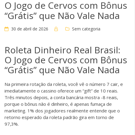
O Jogo de Cervos com Bônus
“Grátis” que Não Vale Nada
30 de abril de 2026
Sem categoria
Roleta Dinheiro Real Brasil:
O Jogo de Cervos com Bônus
“Grátis” que Não Vale Nada
Na primeira rotação da roleta, você vê o número 7 cair, e
imediatamente o cassino oferece um “gift” de 10 reais.
Três minutos depois, a conta bancária mostra -8 reais,
porque o bônus não é dinheiro, é apenas fumaça de
marketing. 1% dos jogadores realmente entende que o
retorno esperado da roleta padrão gira em torno de
97,3%.