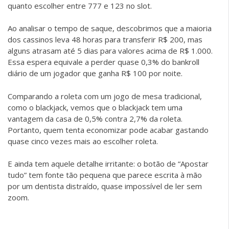
quanto escolher entre 777 e 123 no slot.
Ao analisar o tempo de saque, descobrimos que a maioria
dos cassinos leva 48 horas para transferir R$ 200, mas
alguns atrasam até 5 dias para valores acima de R$ 1.000.
Essa espera equivale a perder quase 0,3% do bankroll
diário de um jogador que ganha R$ 100 por noite.
Comparando a roleta com um jogo de mesa tradicional,
como o blackjack, vemos que o blackjack tem uma
vantagem da casa de 0,5% contra 2,7% da roleta.
Portanto, quem tenta economizar pode acabar gastando
quase cinco vezes mais ao escolher roleta.
E ainda tem aquele detalhe irritante: o botão de “Apostar
tudo” tem fonte tão pequena que parece escrita à mão
por um dentista distraído, quase impossível de ler sem
zoom.