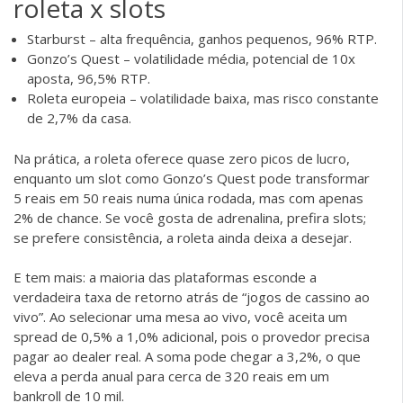
roleta x slots
Starburst – alta frequência, ganhos pequenos, 96% RTP.
Gonzo’s Quest – volatilidade média, potencial de 10x
aposta, 96,5% RTP.
Roleta europeia – volatilidade baixa, mas risco constante
de 2,7% da casa.
Na prática, a roleta oferece quase zero picos de lucro,
enquanto um slot como Gonzo’s Quest pode transformar
5 reais em 50 reais numa única rodada, mas com apenas
2% de chance. Se você gosta de adrenalina, prefira slots;
se prefere consistência, a roleta ainda deixa a desejar.
E tem mais: a maioria das plataformas esconde a
verdadeira taxa de retorno atrás de “jogos de cassino ao
vivo”. Ao selecionar uma mesa ao vivo, você aceita um
spread de 0,5% a 1,0% adicional, pois o provedor precisa
pagar ao dealer real. A soma pode chegar a 3,2%, o que
eleva a perda anual para cerca de 320 reais em um
bankroll de 10 mil.