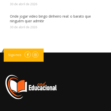
30 de abril de 2026
Onde jogar video bingo dinheiro real: o barato que
ninguém quer admitir
30 de abril de 2026
Siga-nos