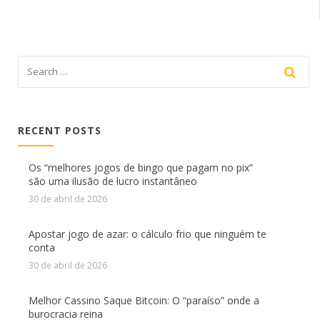
RECENT POSTS
Os “melhores jogos de bingo que pagam no pix”
são uma ilusão de lucro instantâneo
30 de abril de 2026
Apostar jogo de azar: o cálculo frio que ninguém te
conta
30 de abril de 2026
Melhor Cassino Saque Bitcoin: O “paraíso” onde a
burocracia reina