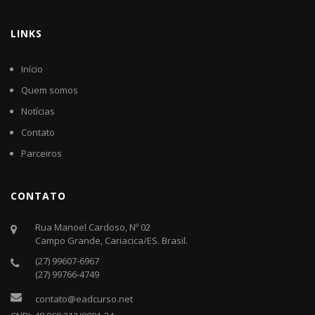
LINKS
Início
Quem somos
Notícias
Contato
Parceiros
CONTATO
Rua Manoel Cardoso, Nº 02
Campo Grande, Cariacica/ES. Brasil.
(27) 99607-6967
(27) 99766-4749
contato@eadcurso.net