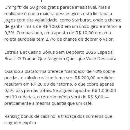
Um “gift” de 50 giros grátis parece irresistível, mas a
realidade é que a maioria desses giros está limitada a
jogos com alta volatilidade, como Starburst, onde a chance
de ganhar mais de R$ 100,00 em um único giro é inferior a
0,3%. Comparando, uma aposta de R$ 10,00 em uma
roleta europeia tem 2,7% de chance de dobrar o valor.
Estrela Bet Casino Bônus Sem Depósito 2026 Especial
Brasil: O Truque Que Ninguém Quer que Você Descubra
Quando a plataforma oferece “cashback” de 10% sobre
perdas, o cálculo real costuma ser: R$ 200,00 perdidos
resultam em R$ 20,00 de retorno, o que cobre apenas
0,5% das perdas totais. Se alguém apostar R$ 1.000,00
em 30 rodadas, o retorno médio será de R$ 5,00 —
praticamente a mesma quantia que um café.
Ranking bônus de cassino: a trapaça dos números que
ninguém explica