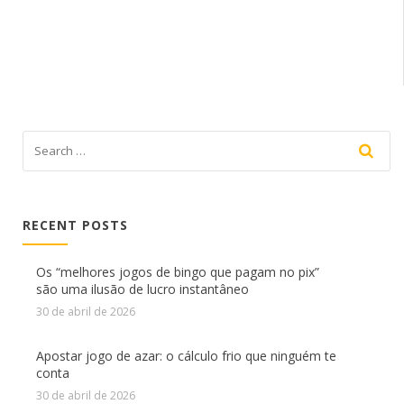
RECENT POSTS
Os “melhores jogos de bingo que pagam no pix”
são uma ilusão de lucro instantâneo
30 de abril de 2026
Apostar jogo de azar: o cálculo frio que ninguém te
conta
30 de abril de 2026