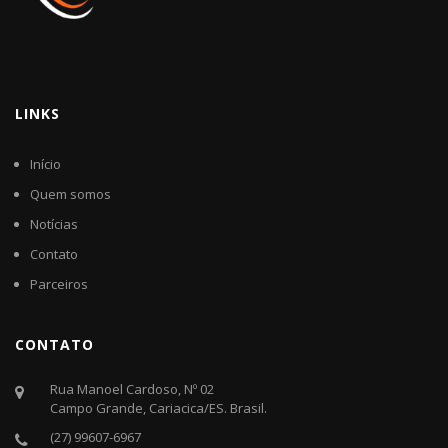
LINKS
Início
Quem somos
Notícias
Contato
Parceiros
CONTATO
Rua Manoel Cardoso, Nº 02
Campo Grande, Cariacica/ES. Brasil.
(27) 99607-6967