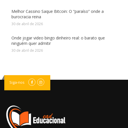
Melhor Cassino Saque Bitcoin: O “paraíso” onde a
burocracia reina
30 de abril de 2026
Onde jogar video bingo dinheiro real: o barato que
ninguém quer admitir
30 de abril de 2026
Siga-nos