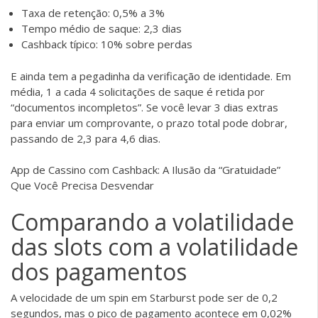
Taxa de retenção: 0,5% a 3%
Tempo médio de saque: 2,3 dias
Cashback típico: 10% sobre perdas
E ainda tem a pegadinha da verificação de identidade. Em
média, 1 a cada 4 solicitações de saque é retida por
“documentos incompletos”. Se você levar 3 dias extras
para enviar um comprovante, o prazo total pode dobrar,
passando de 2,3 para 4,6 dias.
App de Cassino com Cashback: A Ilusão da “Gratuidade”
Que Você Precisa Desvendar
Comparando a volatilidade
das slots com a volatilidade
dos pagamentos
A velocidade de um spin em Starburst pode ser de 0,2
segundos, mas o pico de pagamento acontece em 0,02%