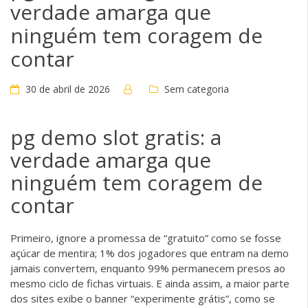
verdade amarga que
ninguém tem coragem de
contar
30 de abril de 2026
Sem categoria
pg demo slot gratis: a
verdade amarga que
ninguém tem coragem de
contar
Primeiro, ignore a promessa de “gratuito” como se fosse
açúcar de mentira; 1% dos jogadores que entram na demo
jamais convertem, enquanto 99% permanecem presos ao
mesmo ciclo de fichas virtuais. E ainda assim, a maior parte
dos sites exibe o banner “experimente grátis”, como se