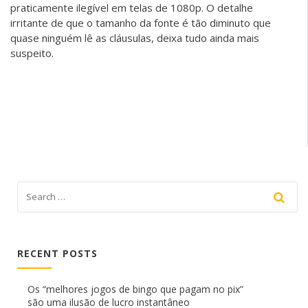
praticamente ilegível em telas de 1080p. O detalhe
irritante de que o tamanho da fonte é tão diminuto que
quase ninguém lê as cláusulas, deixa tudo ainda mais
suspeito.
RECENT POSTS
Os “melhores jogos de bingo que pagam no pix”
são uma ilusão de lucro instantâneo