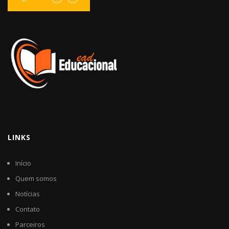
LINKS
Início
Quem somos
Notícias
Contato
Parceiros