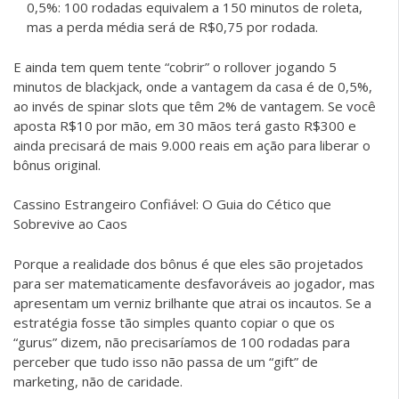
0,5%: 100 rodadas equivalem a 150 minutos de roleta,
mas a perda média será de R$0,75 por rodada.
E ainda tem quem tente “cobrir” o rollover jogando 5
minutos de blackjack, onde a vantagem da casa é de 0,5%,
ao invés de spinar slots que têm 2% de vantagem. Se você
aposta R$10 por mão, em 30 mãos terá gasto R$300 e
ainda precisará de mais 9.000 reais em ação para liberar o
bônus original.
Cassino Estrangeiro Confiável: O Guia do Cético que
Sobrevive ao Caos
Porque a realidade dos bônus é que eles são projetados
para ser matematicamente desfavoráveis ao jogador, mas
apresentam um verniz brilhante que atrai os incautos. Se a
estratégia fosse tão simples quanto copiar o que os
“gurus” dizem, não precisaríamos de 100 rodadas para
perceber que tudo isso não passa de um “gift” de
marketing, não de caridade.