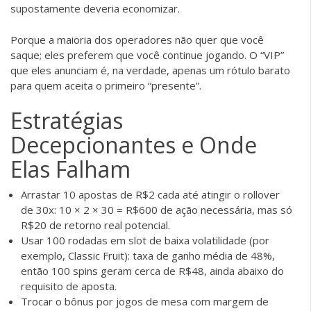
supostamente deveria economizar.
Porque a maioria dos operadores não quer que você
saque; eles preferem que você continue jogando. O “VIP”
que eles anunciam é, na verdade, apenas um rótulo barato
para quem aceita o primeiro “presente”.
Estratégias
Decepcionantes e Onde
Elas Falham
Arrastar 10 apostas de R$2 cada até atingir o rollover
de 30x: 10 × 2 × 30 = R$600 de ação necessária, mas só
R$20 de retorno real potencial.
Usar 100 rodadas em slot de baixa volatilidade (por
exemplo, Classic Fruit): taxa de ganho média de 48%,
então 100 spins geram cerca de R$48, ainda abaixo do
requisito de aposta.
Trocar o bônus por jogos de mesa com margem de