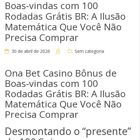
Boas‑vindas com 100
Rodadas Grátis BR: A Ilusão
Matemática Que Você Não
Precisa Comprar
30 de abril de 2026
Sem categoria
Ona Bet Casino Bônus de
Boas‑vindas com 100
Rodadas Grátis BR: A Ilusão
Matemática Que Você Não
Precisa Comprar
Desmontando o “presente”