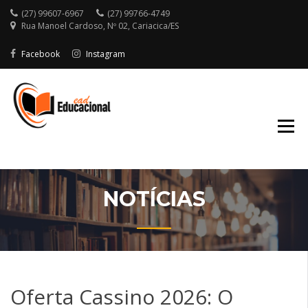
Skip
(27) 99607-6967
(27) 99766-4749
to
Rua Manoel Cardoso, Nº 02, Cariacica/ES
content
Facebook
Instagram
EDUCAÇÃO A
DISTÂNCIA – EAD
EDUCACIONAL
NOTÍCIAS
Oferta Cassino 2026: O