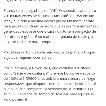
E ainda tem a pegadinha do “VIP”. O suposto tratamento
VIP muitas vezes se resume a um “café” de R$5 em um
lobby que tem a mesma decoração de um motel barato
recém-pintado. Quem acredita que esses “presentes” são
generosos esquece que o cassino não tem obrigação de
dar dinheiro grátis. É só mais uma camada de ilusão para
segurar o cliente mais tempo.
Pixbet casino bonus code sem depósito grátis: o truque
sujo que ninguém quer admitir
Por outro lado, a PokerStars, que costuma ser citada
como “série A de confiança”, oferece bônus de depósito
de 100% até R$600, mas adiciona uma cláusula de “jogo
responsável” que bloqueia retiradas acima de R$200 até
que o usuário complete 10 sessões de 30 minutos. Ou
seja, 300 minutos de tempo de tela por cada R$200 de
lucro potencial.