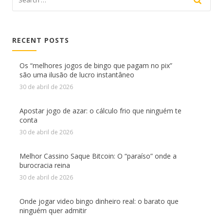
RECENT POSTS
Os “melhores jogos de bingo que pagam no pix”
são uma ilusão de lucro instantâneo
30 de abril de 2026
Apostar jogo de azar: o cálculo frio que ninguém te
conta
30 de abril de 2026
Melhor Cassino Saque Bitcoin: O “paraíso” onde a
burocracia reina
30 de abril de 2026
Onde jogar video bingo dinheiro real: o barato que
ninguém quer admitir