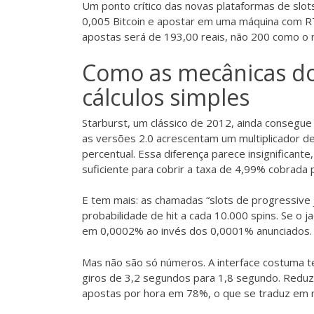
Um ponto crítico das novas plataformas de slot
0,005 Bitcoin e apostar em uma máquina com R
apostas será de 193,00 reais, não 200 como o 
Como as mecânicas do
cálculos simples
Starburst, um clássico de 2012, ainda consegue
as versões 2.0 acrescentam um multiplicador 
percentual. Essa diferença parece insignificant
suficiente para cobrir a taxa de 4,99% cobrada 
E tem mais: as chamadas “slots de progressive
probabilidade de hit a cada 10.000 spins. Se o ja
em 0,0002% ao invés dos 0,0001% anunciados.
Mas não são só números. A interface costuma te
giros de 3,2 segundos para 1,8 segundo. Reduz
apostas por hora em 78%, o que se traduz em 