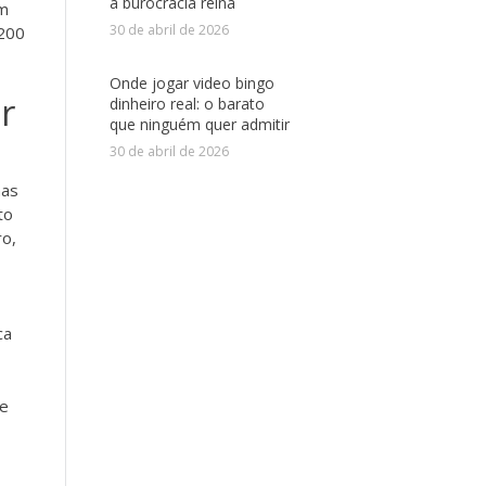
a burocracia reina
em
30 de abril de 2026
 200
Onde jogar video bingo
r
dinheiro real: o barato
que ninguém quer admitir
30 de abril de 2026
mas
to
ro,
ca
re