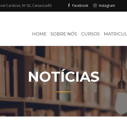
el Cardoso, Nº 02, Cariacica/ES
Facebook
Instagram
HOME
SOBRE NÓS
CURSOS
MATRICUL
L
NOTÍCIAS