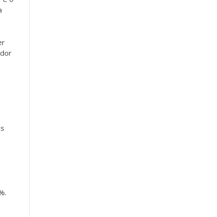
a
er
ador
us
%.