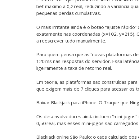
bet máximo a 0,2 real, reduzindo a variância q
pequenas perdas cumulativas.
O mais irritante ainda é o botão “ajuste rápido” 
exatamente nas coordenadas (x=102, y=215). Qu
a reescrever tudo manualmente.
Para quem pensa que as “novas plataformas de sl
120 ms nas respostas do servidor. Essa latência
ligeiramente a taxa de retorno real.
Em teoria, as plataformas são construídas para
que exigem mais de 7 cliques para acessar os 
Baixar Blackjack para iPhone: O Truque que Ni
Os desenvolvedores ainda incluem “mini‑jogos”
0,50 real, mas esses mini‑jogos são carregados
Blackjack online São Paulo: o caos calculado dos 