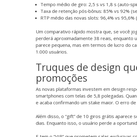
Tempo médio de giro: 2,5 s vs 1,8 s (auto‑spi
Taxa de retenção pós‑bônus: 85% vs 92% (s
RTP médio das novas slots: 96,4% vs 95,6% (
Um comparativo rápido mostra que, se você jo
perderá aproximadamente 38 reais, enquanto uma
parece pequena, mas em termos de lucro do cassi
1.000 usuários.
Truques de design q
promoções
As novas plataformas investem em design respo
smartphones com telas de 5,8 polegadas. Quand
e acaba confirmando um stake maior. O erro de 0
Além disso, o “gift” de 10 giros grátis aparec
dias. Enquanto isso, o usuário perde a oportuni
E tem o “VIP” que prometem salas exclusivas co