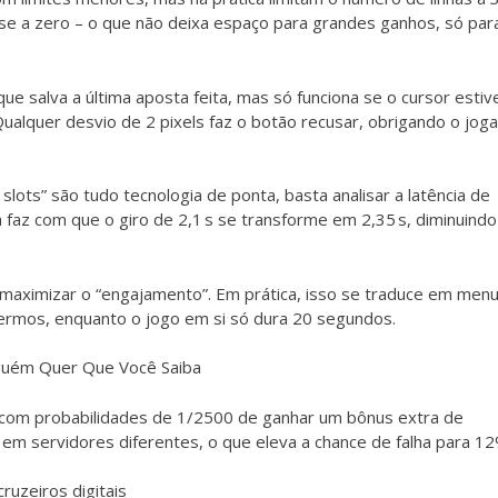
uase a zero – o que não deixa espaço para grandes ganhos, só par
que salva a última aposta feita, mas só funciona se o cursor estiv
alquer desvio de 2 pixels faz o botão recusar, obrigando o jog
ots” são tudo tecnologia de ponta, basta analisar a latência de
 faz com que o giro de 2,1 s se transforme em 2,35 s, diminuindo
 maximizar o “engajamento”. Em prática, isso se traduce em men
termos, enquanto o jogo em si só dura 20 segundos.
nguém Quer Que Você Saiba
 com probabilidades de 1/2500 de ganhar um bônus extra de
 em servidores diferentes, o que eleva a chance de falha para 12
cruzeiros digitais