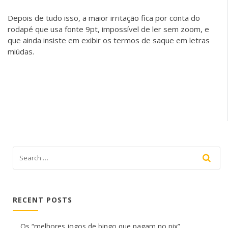
Depois de tudo isso, a maior irritação fica por conta do
rodapé que usa fonte 9pt, impossível de ler sem zoom, e
que ainda insiste em exibir os termos de saque em letras
miúdas.
RECENT POSTS
Os “melhores jogos de bingo que pagam no pix”