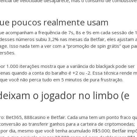
otencial de velocidade desaparece, mas o consumo de combustíve
que poucos realmente usam
que acompanham a frequência de 7s, 8s e 9s em cada sessão de 
 desses números subiu 3,2% nas mesas da Betfair, eles ajustam 
age. Isso nada tem a ver com a “promoção de spin grátis” que p
ersões.
or 1.000 iterações mostra que a variância do blackjack pode ser
apenas quando a conta do baralho é +2 ou -2. Essa técnica rende 
 que você não perca tudo em 5 minutos de pura frustração.
eixam o jogador no limbo (e
ro: Bet365, 888casino e Betfair. Cada uma tem um ponto fraco q
onversão ao transferir ganhos para a carteira de criptomoedas;
 por dia, mesmo que você tenha acumulado R$5.000; Betfair imp