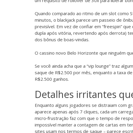
um requisito de rollover de 30x para liberar bô
Quando comparado ao ritmo de um slot como St
minutos, o blackjack parece um passeio de ôni
previsível. Em vez de confiar em “freespin” qu
dupla após vitória, revertendo após derrota) t
dos bônus de boas‑vindas.
O cassino novo Belo Horizonte que ninguém qu
Se você ainda acha que a “vip lounge” traz algum
saque de R$2.500 por mês, enquanto a taxa de
R$2.500 ganhos.
Detalhes irritantes qu
Enquanto alguns jogadores se distraiam com gráfi
aparece apenas após 7 cliques, cada um carre
micro‑frustração faz com que o tempo de respos
impossível manter a contagem de cartas em temp
sites usam nos termos de saque – parece escri