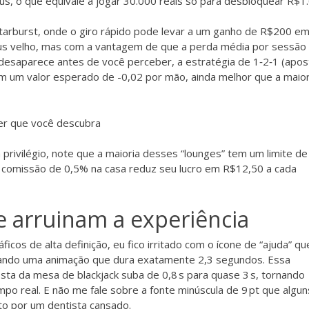
nus, o que equivale a jogar 30.000 reais só para desbloquear R$1
arburst, onde o giro rápido pode levar a um ganho de R$200 em
bus velho, mas com a vantagem de que a perda média por sessão
e desaparece antes de você perceber, a estratégia de 1‑2‑1 (apos
em um valor esperado de -0,02 por mão, ainda melhor que a maior
er que você descubra
 privilégio, note que a maioria desses “lounges” tem um limite de
 comissão de 0,5% na casa reduz seu lucro em R$12,50 a cada
e arruinam a experiência
cos de alta definição, eu fico irritado com o ícone de “ajuda” qu
gando uma animação que dura exatamente 2,3 segundos. Essa
ta da mesa de blackjack suba de 0,8 s para quase 3 s, tornando
o real. E não me fale sobre a fonte minúscula de 9 pt que algun
to por um dentista cansado.