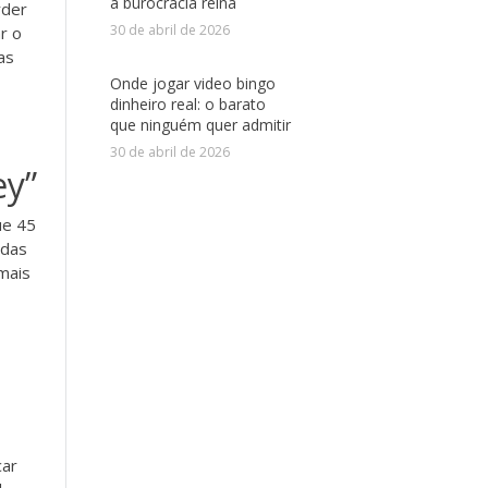
a burocracia reina
rder
30 de abril de 2026
r o
as
Onde jogar video bingo
dinheiro real: o barato
que ninguém quer admitir
30 de abril de 2026
ey”
ue 45
 das
mais
car