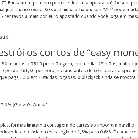
d 17”. Enquanto o primeiro permite dobrar a aposta até 2x sem pe
 qualquer chance extra. Se você ainda acha que um “VIP” pode muda
 5 centavos a mais por euro apostado quando você joga em mes
strói
strói os contos de “easy mon
e 30 minutos a R$15 por mão gera, em média, 45 mãos; multipliq
ocê perde R$1,80 por hora, mesmo antes de considerar o spread
que paga 2,5x em 10% das jogadas, o blackjack ainda se mostra 
 97,0% (Gonzo’s Quest)
 plataformas limitam a contagem de cartas ao impor um baralho
eduzindo a eficácia da estratégia de 1,5% para 0,6%. É como tro