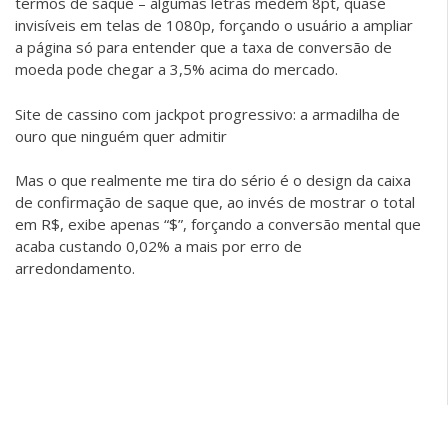
termos de saque – algumas letras medem 8pt, quase
invisíveis em telas de 1080p, forçando o usuário a ampliar
a página só para entender que a taxa de conversão de
moeda pode chegar a 3,5% acima do mercado.
Site de cassino com jackpot progressivo: a armadilha de
ouro que ninguém quer admitir
Mas o que realmente me tira do sério é o design da caixa
de confirmação de saque que, ao invés de mostrar o total
em R$, exibe apenas “$”, forçando a conversão mental que
acaba custando 0,02% a mais por erro de
arredondamento.