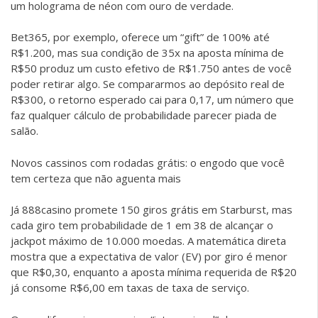
um holograma de néon com ouro de verdade.
Bet365, por exemplo, oferece um “gift” de 100% até
R$1.200, mas sua condição de 35x na aposta mínima de
R$50 produz um custo efetivo de R$1.750 antes de você
poder retirar algo. Se compararmos ao depósito real de
R$300, o retorno esperado cai para 0,17, um número que
faz qualquer cálculo de probabilidade parecer piada de
salão.
Novos cassinos com rodadas grátis: o engodo que você
tem certeza que não aguenta mais
Já 888casino promete 150 giros grátis em Starburst, mas
cada giro tem probabilidade de 1 em 38 de alcançar o
jackpot máximo de 10.000 moedas. A matemática direta
mostra que a expectativa de valor (EV) por giro é menor
que R$0,30, enquanto a aposta mínima requerida de R$20
já consome R$6,00 em taxas de taxa de serviço.