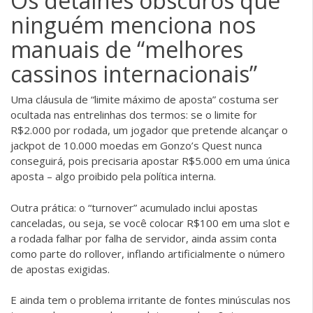
Os detalhes obscuros que
ninguém menciona nos
manuais de “melhores
cassinos internacionais”
Uma cláusula de “limite máximo de aposta” costuma ser
ocultada nas entrelinhas dos termos: se o limite for
R$2.000 por rodada, um jogador que pretende alcançar o
jackpot de 10.000 moedas em Gonzo’s Quest nunca
conseguirá, pois precisaria apostar R$5.000 em uma única
aposta – algo proibido pela política interna.
Outra prática: o “turnover” acumulado inclui apostas
canceladas, ou seja, se você colocar R$100 em uma slot e
a rodada falhar por falha de servidor, ainda assim conta
como parte do rollover, inflando artificialmente o número
de apostas exigidas.
E ainda tem o problema irritante de fontes minúsculas nos