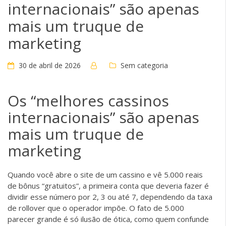
internacionais” são apenas
mais um truque de
marketing
30 de abril de 2026
Sem categoria
Os “melhores cassinos
internacionais” são apenas
mais um truque de
marketing
Quando você abre o site de um cassino e vê 5.000 reais
de bônus “gratuitos”, a primeira conta que deveria fazer é
dividir esse número por 2, 3 ou até 7, dependendo da taxa
de rollover que o operador impõe. O fato de 5.000
parecer grande é só ilusão de ótica, como quem confunde