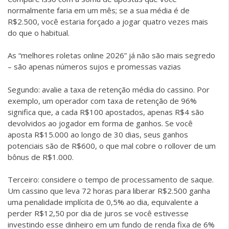
normalmente faria em um mês; se a sua média é de
R$2.500, você estaria forçado a jogar quatro vezes mais
do que o habitual.
As “melhores roletas online 2026” já não são mais segredo
– são apenas números sujos e promessas vazias
Segundo: avalie a taxa de retenção média do cassino. Por
exemplo, um operador com taxa de retenção de 96%
significa que, a cada R$100 apostados, apenas R$4 são
devolvidos ao jogador em forma de ganhos. Se você
aposta R$15.000 ao longo de 30 dias, seus ganhos
potenciais são de R$600, o que mal cobre o rollover de um
bônus de R$1.000.
Terceiro: considere o tempo de processamento de saque.
Um cassino que leva 72 horas para liberar R$2.500 ganha
uma penalidade implícita de 0,5% ao dia, equivalente a
perder R$12,50 por dia de juros se você estivesse
investindo esse dinheiro em um fundo de renda fixa de 6%