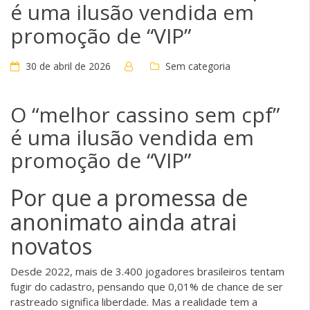
é uma ilusão vendida em
promoção de “VIP”
30 de abril de 2026
Sem categoria
O “melhor cassino sem cpf”
é uma ilusão vendida em
promoção de “VIP”
Por que a promessa de
anonimato ainda atrai
novatos
Desde 2022, mais de 3.400 jogadores brasileiros tentam
fugir do cadastro, pensando que 0,01% de chance de ser
rastreado significa liberdade. Mas a realidade tem a