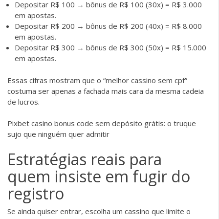
Depositar R$ 100 → bônus de R$ 100 (30x) = R$ 3.000
em apostas.
Depositar R$ 200 → bônus de R$ 200 (40x) = R$ 8.000
em apostas.
Depositar R$ 300 → bônus de R$ 300 (50x) = R$ 15.000
em apostas.
Essas cifras mostram que o “melhor cassino sem cpf”
costuma ser apenas a fachada mais cara da mesma cadeia
de lucros.
Pixbet casino bonus code sem depósito grátis: o truque
sujo que ninguém quer admitir
Estratégias reais para
quem insiste em fugir do
registro
Se ainda quiser entrar, escolha um cassino que limite o