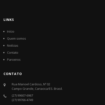
LINKS
Início
Quem somos
Notícias
Contato
Parceiros
CONTATO
Rua Manoel Cardoso, Nº 02
Campo Grande, Cariacica/ES. Brasil.
(27) 99607-6967
(27) 99766-4749