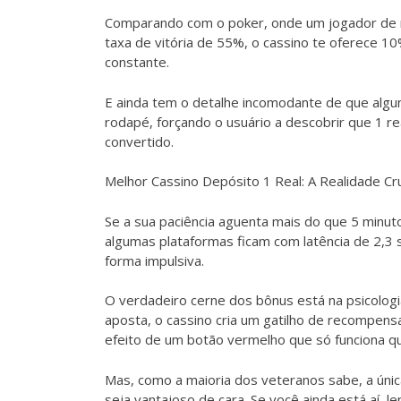
Comparando com o poker, onde um jogador de n
taxa de vitória de 55%, o cassino te oferece 
constante.
E ainda tem o detalhe incomodante de que algu
rodapé, forçando o usuário a descobrir que 1 re
convertido.
Melhor Cassino Depósito 1 Real: A Realidade Cr
Se a sua paciência aguenta mais do que 5 minut
algumas plataformas ficam com latência de 2,3 
forma impulsiva.
O verdadeiro cerne dos bônus está na psicologia 
aposta, o cassino cria um gatilho de recompens
efeito de um botão vermelho que só funciona q
Mas, como a maioria dos veteranos sabe, a única
seja vantajoso de cara. Se você ainda está aí, l