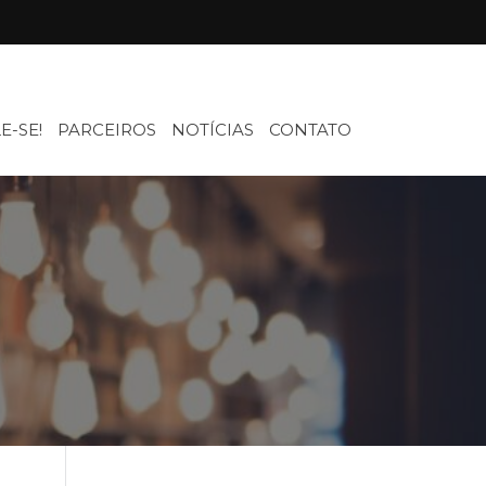
E-SE!
PARCEIROS
NOTÍCIAS
CONTATO