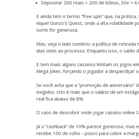
Depositar 200 reais = 200 de bônus, 30x = 6
E ainda tem o termo “free spin” que, na prática
níquel Gonzo’s Quest, onde a alta volatilidade
sorte for generosa.
Mas, veja o lado sombrio: a política de retirad
dias úteis ao processo. Enquanto isso, o saldo
E tem mais: alguns cassinos limitam os jogos el
Mega Joker, forçando o jogador a desperdiçar s
Se você acha que a “promoção de aniversário” de
exigidos. Isto é mais que o salário de um estág
real fica abaixo de 8%.
O caos de descobrir onde jogar cassino online 
Já o “cashback” de 10% parece generoso, mas ele
recebe 100 de volta – pouco para cobrir a marg