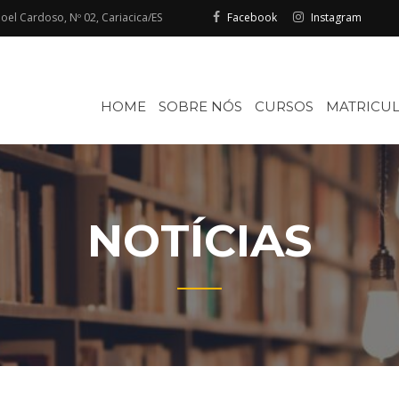
el Cardoso, Nº 02, Cariacica/ES
Facebook
Instagram
HOME
SOBRE NÓS
CURSOS
MATRICUL
L
NOTÍCIAS