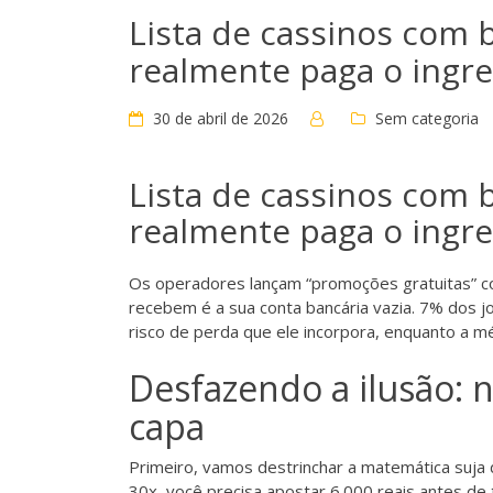
Lista de cassinos com 
realmente paga o ingr
30 de abril de 2026
Sem categoria
Lista de cassinos com 
realmente paga o ingr
Os operadores lançam “promoções gratuitas” co
recebem é a sua conta bancária vazia. 7% dos 
risco de perda que ele incorpora, enquanto a m
Desfazendo a ilusão:
capa
Primeiro, vamos destrinchar a matemática suja
30x, você precisa apostar 6.000 reais antes de 