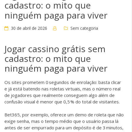
cadastro: o mito que
ninguém paga para viver
30 de abril de 2026
Sem categoria
Jogar cassino grátis sem
cadastro: o mito que
ninguém paga para viver
Os sites prometem 0 segundos de enrolação: basta clicar
e já está batendo nas roletas virtuais, mas o número real
de jogadores que realmente conseguem algo além de
confusão visual é menor que 0,5 % do total de visitantes.
Bet365, por exemplo, oferece um demo de roleta que não
exige senha, mas o tempo médio que o usuário passa lá
antes de ser empurrado para um depósito é de 3 minutos,