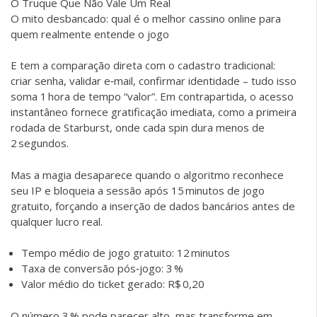
O Truque Que Não Vale Um Real
O mito desbancado: qual é o melhor cassino online para
quem realmente entende o jogo
E tem a comparação direta com o cadastro tradicional:
criar senha, validar e‑mail, confirmar identidade – tudo isso
soma 1 hora de tempo “valor”. Em contrapartida, o acesso
instantâneo fornece gratificação imediata, como a primeira
rodada de Starburst, onde cada spin dura menos de
2 segundos.
Mas a magia desaparece quando o algoritmo reconhece
seu IP e bloqueia a sessão após 15 minutos de jogo
gratuito, forçando a inserção de dados bancários antes de
qualquer lucro real.
Tempo médio de jogo gratuito: 12 minutos
Taxa de conversão pós‑jogo: 3 %
Valor médio do ticket gerado: R$ 0,20
O número 3 % pode parecer alto, mas transforme em