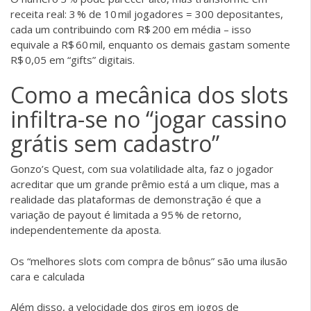
receita real: 3 % de 10 mil jogadores = 300 depositantes,
cada um contribuindo com R$ 200 em média – isso
equivale a R$ 60 mil, enquanto os demais gastam somente
R$ 0,05 em “gifts” digitais.
Como a mecânica dos slots
infiltra-se no “jogar cassino
grátis sem cadastro”
Gonzo’s Quest, com sua volatilidade alta, faz o jogador
acreditar que um grande prêmio está a um clique, mas a
realidade das plataformas de demonstração é que a
variação de payout é limitada a 95 % de retorno,
independentemente da aposta.
Os “melhores slots com compra de bônus” são uma ilusão
cara e calculada
Além disso, a velocidade dos giros em jogos de