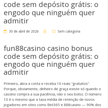
code sem depósito grátis: o
engodo que ninguém quer
admitir
30 de abril de 2026
Sem categoria
fun88casino casino bonus
code sem depósito grátis: o
engodo que ninguém quer
admitir
Primeiro, abra a conta e receba 10 reais “gratuitos”.
Porque, obviamente, dinheiro de graça existe só quando o
cassino compra a sua paciência, não o seu bolso. O número
10 é o mesmo que a taxa média de retenção de novos
jogadores em sites como Bet365 e 888casino — 90% dos