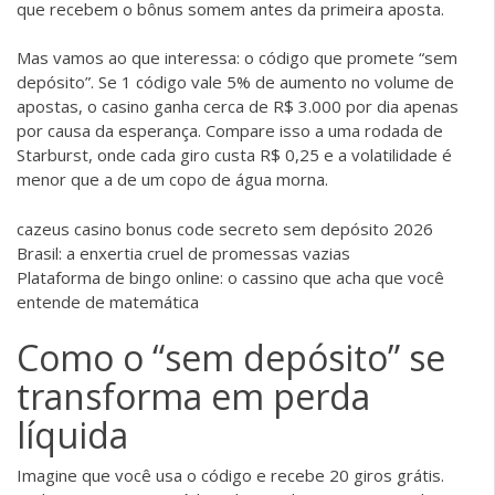
que recebem o bônus somem antes da primeira aposta.
Mas vamos ao que interessa: o código que promete “sem
depósito”. Se 1 código vale 5% de aumento no volume de
apostas, o casino ganha cerca de R$ 3.000 por dia apenas
por causa da esperança. Compare isso a uma rodada de
Starburst, onde cada giro custa R$ 0,25 e a volatilidade é
menor que a de um copo de água morna.
cazeus casino bonus code secreto sem depósito 2026
Brasil: a enxertia cruel de promessas vazias
Plataforma de bingo online: o cassino que acha que você
entende de matemática
Como o “sem depósito” se
transforma em perda
líquida
Imagine que você usa o código e recebe 20 giros grátis.