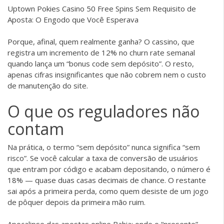
Uptown Pokies Casino 50 Free Spins Sem Requisito de
Aposta: O Engodo que Você Esperava
Porque, afinal, quem realmente ganha? O cassino, que
registra um incremento de 12% no churn rate semanal
quando lança um “bonus code sem depósito”. O resto,
apenas cifras insignificantes que não cobrem nem o custo
de manutenção do site.
O que os reguladores não
contam
Na prática, o termo “sem depósito” nunca significa “sem
risco”. Se você calcular a taxa de conversão de usuários
que entram por código e acabam depositando, o número é
18% — quase duas casas decimais de chance. O restante
sai após a primeira perda, como quem desiste de um jogo
de pôquer depois da primeira mão ruim.