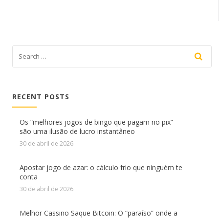
RECENT POSTS
Os “melhores jogos de bingo que pagam no pix”
são uma ilusão de lucro instantâneo
30 de abril de 2026
Apostar jogo de azar: o cálculo frio que ninguém te
conta
30 de abril de 2026
Melhor Cassino Saque Bitcoin: O “paraíso” onde a