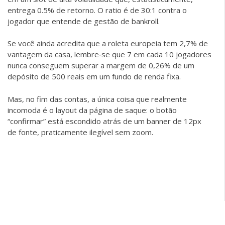
entrega 0.5% de retorno. O ratio é de 30:1 contra o
jogador que entende de gestão de bankroll.
Se você ainda acredita que a roleta europeia tem 2,7% de
vantagem da casa, lembre‑se que 7 em cada 10 jogadores
nunca conseguem superar a margem de 0,26% de um
depósito de 500 reais em um fundo de renda fixa.
Mas, no fim das contas, a única coisa que realmente
incomoda é o layout da página de saque: o botão
“confirmar” está escondido atrás de um banner de 12px
de fonte, praticamente ilegível sem zoom.