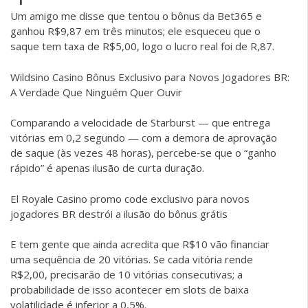
Um amigo me disse que tentou o bônus da Bet365 e
ganhou R$9,87 em três minutos; ele esqueceu que o
saque tem taxa de R$5,00, logo o lucro real foi de R,87.
Wildsino Casino Bônus Exclusivo para Novos Jogadores BR:
A Verdade Que Ninguém Quer Ouvir
Comparando a velocidade de Starburst — que entrega
vitórias em 0,2 segundo — com a demora de aprovação
de saque (às vezes 48 horas), percebe‑se que o “ganho
rápido” é apenas ilusão de curta duração.
El Royale Casino promo code exclusivo para novos
jogadores BR destrói a ilusão do bônus grátis
E tem gente que ainda acredita que R$10 vão financiar
uma sequência de 20 vitórias. Se cada vitória rende
R$2,00, precisarão de 10 vitórias consecutivas; a
probabilidade de isso acontecer em slots de baixa
volatilidade é inferior a 0,5%.