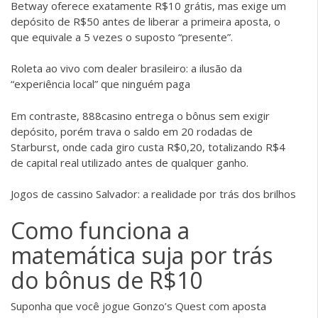
Betway oferece exatamente R$10 grátis, mas exige um
depósito de R$50 antes de liberar a primeira aposta, o
que equivale a 5 vezes o suposto “presente”.
Roleta ao vivo com dealer brasileiro: a ilusão da
“experiência local” que ninguém paga
Em contraste, 888casino entrega o bônus sem exigir
depósito, porém trava o saldo em 20 rodadas de
Starburst, onde cada giro custa R$0,20, totalizando R$4
de capital real utilizado antes de qualquer ganho.
Jogos de cassino Salvador: a realidade por trás dos brilhos
Como funciona a
matemática suja por trás
do bônus de R$10
Suponha que você jogue Gonzo’s Quest com aposta