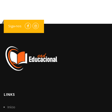
Siga-nos
LINKS
Início