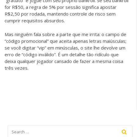
“gratuito” e jogue com seu próprio bankroll. Se seu bankroll
for R$50, a regra de 5% por sessão significa apostar
R$2,50 por rodada, mantendo controle de risco sem
cumprir requisitos absurdos.
Mas ninguém fala sobre a parte que me irrita: o campo de
“código promocional” que aceita apenas letras maiúsculas;
se você digitar “vip” em minúsculas, o site lhe devolve um
erro de “código inválido”. É um detalhe tão ridículo que
deixa qualquer jogador cansado de fazer a mesma coisa
três vezes.