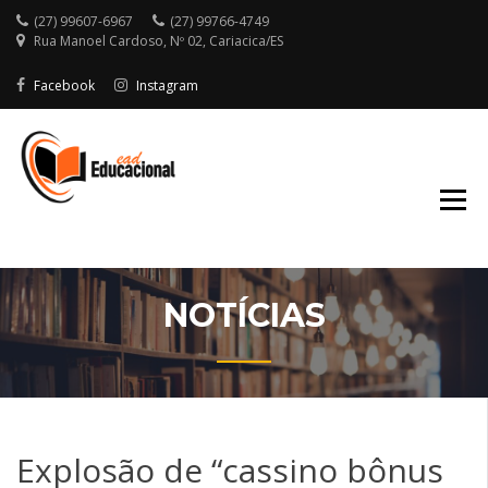
Skip
(27) 99607-6967
(27) 99766-4749
to
Rua Manoel Cardoso, Nº 02, Cariacica/ES
content
Facebook
Instagram
EDUCAÇÃO A
DISTÂNCIA – EAD
EDUCACIONAL
NOTÍCIAS
Explosão de “cassino bônus