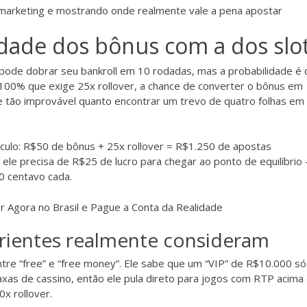
 marketing e mostrando onde realmente vale a pena apostar
dade dos bônus com a dos slo
e pode dobrar seu bankroll em 10 rodadas, mas a probabilidade é 
100% que exige 25x rollover, a chance de converter o bônus em
se tão improvável quanto encontrar um trevo de quatro folhas em
cálculo: R$50 de bônus + 25x rollover = R$1.250 de apostas
ele precisa de R$25 de lucro para chegar ao ponto de equilíbrio 
10 centavo cada.
r Agora no Brasil e Pague a Conta da Realidade
rientes realmente consideram
tre “free” e “free money”. Ele sabe que um “VIP” de R$10.000 só
taxas de cassino, então ele pula direto para jogos com RTP acima
0x rollover.