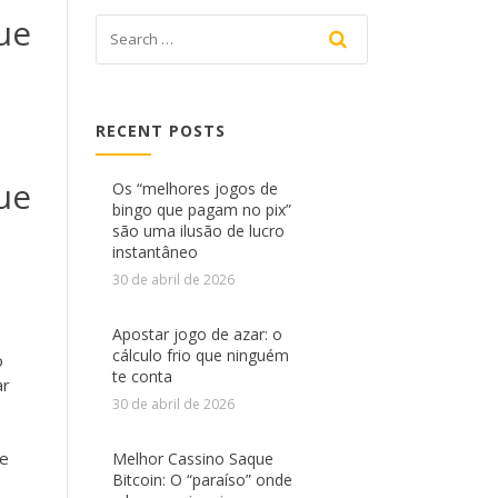
ue
RECENT POSTS
ue
Os “melhores jogos de
bingo que pagam no pix”
são uma ilusão de lucro
instantâneo
30 de abril de 2026
Apostar jogo de azar: o
cálculo frio que ninguém
o
te conta
ar
30 de abril de 2026
de
Melhor Cassino Saque
Bitcoin: O “paraíso” onde