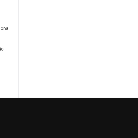
.
iona
ão