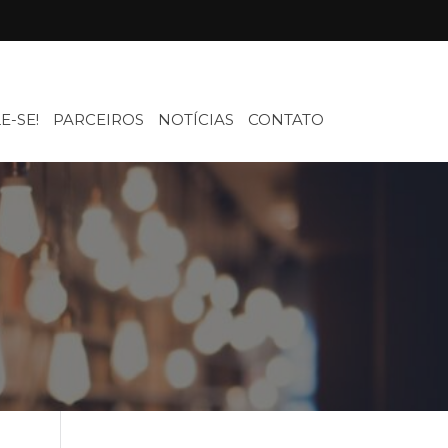
E-SE!
PARCEIROS
NOTÍCIAS
CONTATO