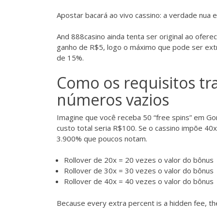
Apostar bacará ao vivo cassino: a verdade nua 
And 888casino ainda tenta ser original ao ofere
ganho de R$5, logo o máximo que pode ser extr
de 15%.
Como os requisitos 
números vazios
Imagine que você receba 50 “free spins” em Go
custo total seria R$100. Se o cassino impõe 40
3.900% que poucos notam.
Rollover de 20x = 20 vezes o valor do bônus
Rollover de 30x = 30 vezes o valor do bônus
Rollover de 40x = 40 vezes o valor do bônus
Because every extra percent is a hidden fee, th