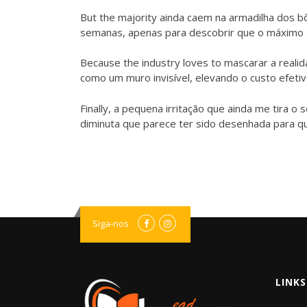
But the majority ainda caem na armadilha dos 
semanas, apenas para descobrir que o máximo q
Because the industry loves to mascarar a reali
como um muro invisível, elevando o custo efetiv
Finally, a pequena irritação que ainda me tira o
diminuta que parece ter sido desenhada para q
Siga-nos
LINKS