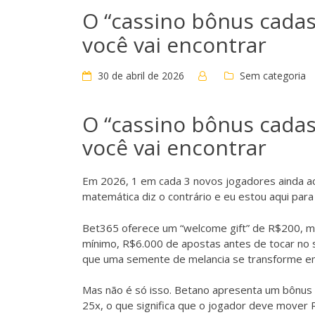
O “cassino bônus cadas
você vai encontrar
30 de abril de 2026
Sem categoria
O “cassino bônus cadas
você vai encontrar
Em 2026, 1 em cada 3 novos jogadores ainda ac
matemática diz o contrário e eu estou aqui para
Bet365 oferece um “welcome gift” de R$200, m
mínimo, R$6.000 de apostas antes de tocar no 
que uma semente de melancia se transforme em
Mas não é só isso. Betano apresenta um bônus 
25x, o que significa que o jogador deve mover