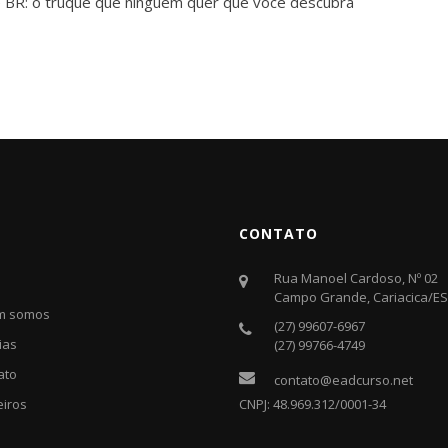
e BR: o truque que ninguém quer que você descubra
CONTATO
Rua Manoel Cardoso, Nº 02
Campo Grande, Cariacica/ES. 
m somos
(27) 99607-6967
ias
(27) 99766-4749
ato
contato@eadcurso.net
eiros
CNPJ: 48.969.312/0001-34