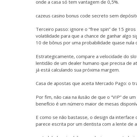
onde a casa só tem vantagem de 0,5%.
cazeus casino bonus code secreto sem depósito 
Terceiro passo: ignore o “free spin” de 15 giros
volatilidade para que a chance de ganhar algo s
10 de bônus por uma probabilidade quase nula d
Estrategicamente, compare a velocidade do slo
lentidão de um dealer humano que precisa de at
já está calculando sua próxima margem.
Casa de apostas que aceita Mercado Pago: o trá
Por fim, não caia na ilusão de que o “VIP” de um
benefício é um número maior de mesas disponí
E como se não bastasse, o design da interface 
parece escrita por um dentista com a lente de