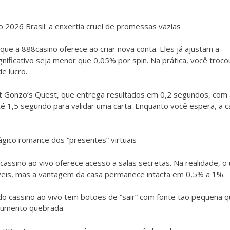
2026 Brasil: a enxertia cruel de promessas vazias
 que a 888casino oferece ao criar nova conta. Eles já ajustam a
ignificativo seja menor que 0,05% por spin. Na prática, você troc
e lucro.
t Gonzo’s Quest, que entrega resultados em 0,2 segundos, com 
é 1,5 segundo para validar uma carta. Enquanto você espera, a c
gico romance dos “presentes” virtuais
 cassino ao vivo oferece acesso a salas secretas. Na realidade, o 
veis, mas a vantagem da casa permanece intacta em 0,5% a 1%.
do cassino ao vivo tem botões de “sair” com fonte tão pequena 
 aumento quebrada.