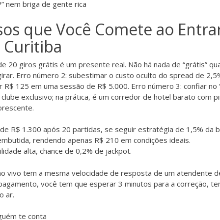
” nem briga de gente rica
sos que Você Comete ao Entra
 Curitiba
de 20 giros grátis é um presente real. Não há nada de “grátis” q
irar. Erro número 2: subestimar o custo oculto do spread de 2,5
der R$ 125 em uma sessão de R$ 5.000. Erro número 3: confiar no 
lube exclusivo; na prática, é um corredor de hotel barato com pi
uorescente.
 de R$ 1.300 após 20 partidas, se seguir estratégia de 1,5% da b
mbutida, rendendo apenas R$ 210 em condições ideais.
ilidade alta, chance de 0,2% de jackpot.
ck ao vivo tem a mesma velocidade de resposta de um atendente de
 pagamento, você tem que esperar 3 minutos para a correção, t
o ar.
nguém te conta