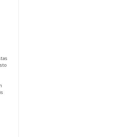
stas
usto
m
is