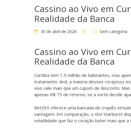
Cassino ao Vivo em Curi
Realidade da Banca
30 de abril de 2026
Sem categoria
Cassino ao Vivo em Curi
Realidade da Banca
Curitiba tem 1,9 milhão de habitantes, mas ap
tratamento. And, a maioria desses corajosos esc
vivo vale mais que um cupom de desconto. Mas 
apenas R$ 75 de retorno, se a sorte decidir apa
Bet365 oferece uma bancada de crupiês virtuai
vantagem. Em comparação, o slot Starburst di
volatilidade que faz o coração bater mais que 