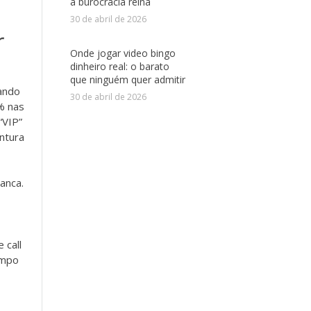
a burocracia reina
30 de abril de 2026
r
Onde jogar video bingo
dinheiro real: o barato
que ninguém quer admitir
uando
30 de abril de 2026
% nas
“VIP”
ntura
anca.
 call
empo