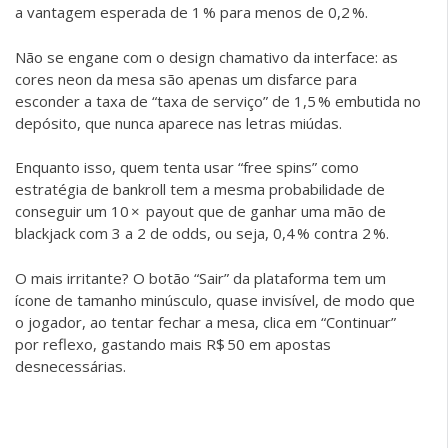
a vantagem esperada de 1 % para menos de 0,2 %.
Não se engane com o design chamativo da interface: as
cores neon da mesa são apenas um disfarce para
esconder a taxa de “taxa de serviço” de 1,5 % embutida no
depósito, que nunca aparece nas letras miúdas.
Enquanto isso, quem tenta usar “free spins” como
estratégia de bankroll tem a mesma probabilidade de
conseguir um 10 × payout que de ganhar uma mão de
blackjack com 3 a 2 de odds, ou seja, 0,4 % contra 2 %.
O mais irritante? O botão “Sair” da plataforma tem um
ícone de tamanho minúsculo, quase invisível, de modo que
o jogador, ao tentar fechar a mesa, clica em “Continuar”
por reflexo, gastando mais R$ 50 em apostas
desnecessárias.