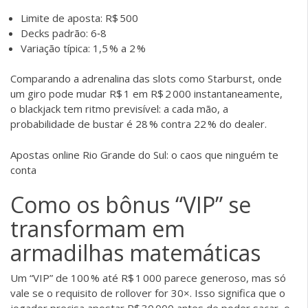
Limite de aposta: R$ 500
Decks padrão: 6‑8
Variação típica: 1,5 % a 2 %
Comparando a adrenalina das slots como Starburst, onde
um giro pode mudar R$ 1 em R$ 2 000 instantaneamente,
o blackjack tem ritmo previsível: a cada mão, a
probabilidade de bustar é 28 % contra 22 % do dealer.
Apostas online Rio Grande do Sul: o caos que ninguém te
conta
Como os bônus “VIP” se
transformam em
armadilhas matemáticas
Um “VIP” de 100 % até R$ 1 000 parece generoso, mas só
vale se o requisito de rollover for 30×. Isso significa que o