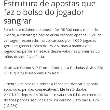
Estrutura de apostas que
faz o bolso do jogador
sangrar
Se o limite máximo de aposta for R$ 500 numa mesa de
7‑deck, a estratégia básica ainda oferece apenas 0,5 % de
vantagem esperada; multiplicar isso por 1.000 jogadas
gera um ganho teórico de R$ 2,5, mas a maioria dos
jogadores perde a metade desse valor nas primeiras 50
mãos devido à variância.
Gratowin Casino VIP Promo Code para Rodadas Grátis BR:
O Truque Que Não Vale Um Real
Orientei um colega a tentar a tática de “dobrar a aposta
após duas perdas consecutivas”. Ele fez 3 duplos —
2 × R$ 30, depois 2 × R$ 60 — e saiu com R$ 0. As chances
de três perdas seguidas em um baralho justo são 0,125
(12,5 %).