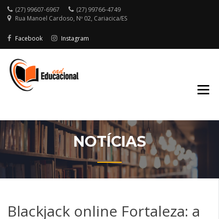
Skip
(27) 99607-6967
(27) 99766-4749
to
Rua Manoel Cardoso, Nº 02, Cariacica/ES
content
Facebook
Instagram
EDUCAÇÃO A
DISTÂNCIA – EAD
EDUCACIONAL
NOTÍCIAS
Blackjack online Fortaleza: a