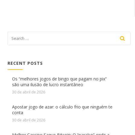
RECENT POSTS
Os “melhores jogos de bingo que pagam no pix”
são uma ilusão de lucro instantâneo
30 de abril de 2026
Apostar jogo de azar: o cálculo frio que ninguém te
conta
30 de abril de 2026
Melhor Cassino Saque Bitcoin: O “paraíso” onde a