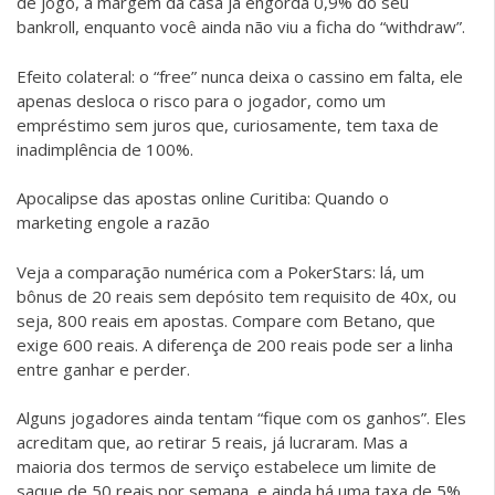
de jogo, a margem da casa já engorda 0,9% do seu
bankroll, enquanto você ainda não viu a ficha do “withdraw”.
Efeito colateral: o “free” nunca deixa o cassino em falta, ele
apenas desloca o risco para o jogador, como um
empréstimo sem juros que, curiosamente, tem taxa de
inadimplência de 100%.
Apocalipse das apostas online Curitiba: Quando o
marketing engole a razão
Veja a comparação numérica com a PokerStars: lá, um
bônus de 20 reais sem depósito tem requisito de 40x, ou
seja, 800 reais em apostas. Compare com Betano, que
exige 600 reais. A diferença de 200 reais pode ser a linha
entre ganhar e perder.
Alguns jogadores ainda tentam “fique com os ganhos”. Eles
acreditam que, ao retirar 5 reais, já lucraram. Mas a
maioria dos termos de serviço estabelece um limite de
saque de 50 reais por semana, e ainda há uma taxa de 5%