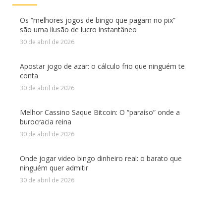
Os “melhores jogos de bingo que pagam no pix”
são uma ilusão de lucro instantâneo
30 de abril de 2026
Apostar jogo de azar: o cálculo frio que ninguém te
conta
30 de abril de 2026
Melhor Cassino Saque Bitcoin: O “paraíso” onde a
burocracia reina
30 de abril de 2026
Onde jogar video bingo dinheiro real: o barato que
ninguém quer admitir
30 de abril de 2026